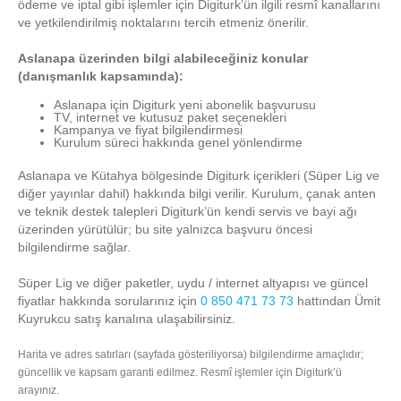
ödeme ve iptal gibi işlemler için Digiturk’ün ilgili resmî kanallarını
ve yetkilendirilmiş noktalarını tercih etmeniz önerilir.
Aslanapa üzerinden bilgi alabileceğiniz konular
(danışmanlık kapsamında):
Aslanapa için Digiturk yeni abonelik başvurusu
TV, internet ve kutusuz paket seçenekleri
Kampanya ve fiyat bilgilendirmesi
Kurulum süreci hakkında genel yönlendirme
Aslanapa ve Kütahya bölgesinde Digiturk içerikleri (Süper Lig ve
diğer yayınlar dahil) hakkında bilgi verilir. Kurulum, çanak anten
ve teknik destek talepleri Digiturk’ün kendi servis ve bayi ağı
üzerinden yürütülür; bu site yalnızca başvuru öncesi
bilgilendirme sağlar.
Süper Lig ve diğer paketler, uydu / internet altyapısı ve güncel
fiyatlar hakkında sorularınız için
0 850 471 73 73
hattından Ümit
Kuyrukcu satış kanalına ulaşabilirsiniz.
Harita ve adres satırları (sayfada gösteriliyorsa) bilgilendirme amaçlıdır;
güncellik ve kapsam garanti edilmez. Resmî işlemler için Digiturk’ü
arayınız.