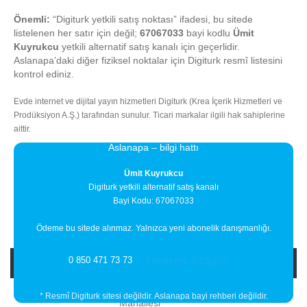
Önemli:
“Digiturk yetkili satış noktası” ifadesi, bu sitede
listelenen her satır için değil;
67067033
bayi kodlu
Ümit
Kuyrukcu
yetkili alternatif satış kanalı için geçerlidir.
Aslanapa’daki diğer fiziksel noktalar için Digiturk resmî listesini
kontrol ediniz.
Evde internet ve dijital yayın hizmetleri Digiturk (Krea İçerik Hizmetleri ve
Prodüksiyon A.Ş.) tarafından sunulur. Ticari markalar ilgili hak sahiplerine
aittir.
Aslanapa – bilgi hattı
Ümit Kuyrukcu
Digiturk yetkili alternatif satış kanalı
Bayi Kodu: 67067033
Ödeme bu sitede alınmaz. Yalnızca yeni abonelik danışmanlığı.
Hemen Arayın
0 850 471 73 73
Bayi Adı
Bayi Adresi
İlçe
SERVİ
* Resmî Digiturk sitesi değildir. Aslanapa bayi rehberi değildir.
Mahallesi