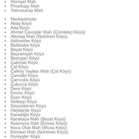
Hürriyet Mah
Pınarbaşı Mah
Yalnızsaray Mah
Merkezköyler
Abaş Köyü
Ada Köyü
Ahmet Çavuşlar Mah (Çömlekçi Köyü)
Altıntaş Mah (Nuhören Köyü)
Aslıhanlar Köyü
Ballıbaba Köyü
Bayat Köyü
Bayramşah Köyü
Bezirgan Köyü
Çakmak Köyü
Çal Köyü
Çalköy Yaylası Mah (Çal Köyü)
Çamdibi Köyü
Çamırdık Köyü
Çukurca Köyü
Dere Köyü
Emrez Köyü
Esen Köyü
Gölbaşı Köyü
Göynükören Köyü
Haydarlar Köyü
Karadiğin Köyü
Karakaya Mah (Bayat Köyü)
Ketenova Mah (Emrez Köyü)
Koca Oluk Mah (Musa Köyü)
Kümbet Mah (Nuhören Köyü)
Kureyşler Köyü