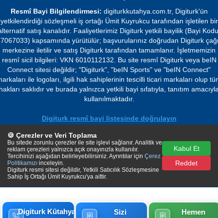
Resmî Bayi Bilgilendirmesi:
digiturkkutahya.com.tr, Digiturk'ün
yetkilendirdiği sözleşmeli iş ortağı Ümit Kuyrukcu tarafından işletilen bir
alternatif satış kanalıdır. Faaliyetlerimiz Digiturk yetkili bayilik (Bayi Kodu
7067033) kapsamında yürütülür; başvurularınız doğrudan Digiturk çağ
merkezine iletilir ve satış Digiturk tarafından tamamlanır. İşletmemizin
resmî sicil bilgileri: VKN 6010112132. Bu site resmî Digiturk veya beIN
Connect sitesi değildir; "Digiturk", "beIN Sports" ve "beIN Connect"
arkaları ile logoları, ilgili hak sahiplerinin tescilli ticari markaları olup t
hakları saklıdır ve burada yalnızca yetkili bayi sıfatıyla, tanıtım amacıyl
kullanılmaktadır.
Digiturk resmî bayi listesinde doğrulayın
🍪 Çerezler ve Veri Toplama
© 2026 Ümit Kuyrukcu. Tüm hakları saklıdır.
Bu sitede zorunlu çerezler ile site işlevi sağlanır. Analitik ve
Kabul Et
reklam çerezleri yalnızca açık onayınızla kullanılır.
Tercihinizi aşağıdan belirleyebilirsiniz. Ayrıntılar için
Çerez
Reddet
Politikamızı
inceleyin.
Digiturk resmi sitesi değildir, Yetkili Satıcılık Sözleşmesine
Sahip İş Ortağı Ümit Kuyrukcu'ya aittir.
Digiturk Kütahya
Sizi
Hemen