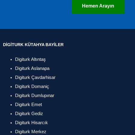
Hemen Arayın
DIGITURK KÜTAHYA BAYILER
Digiturk Altıntaş
Digiturk Aslanapa
Digiturk Çavdarhisar
Digiturk Domaniç
Digiturk Dumlupınar
Digiturk Emet
Digiturk Gediz
Digiturk Hisarcık
Digiturk Merkez