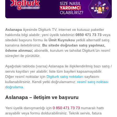
Aslanapa
ilçesinde Digiturk TV, internet ve kutusuz paketler
hakkında bilgi alabilir; yeni üyelik talebinizi
0850 471 73 73
veya
sitedeki başvuru formu ile
Ümit Kuyrukcu
yetkili alternatif satış
kanalına iletebilirsiniz.
Bu sitede doğrudan satış yapılmaz,
ödeme alınmaz;
abonelik, kurulum ve tahsilat Digiturk’ün resmî
süreçleri ile yürütülür.
Aşağıdaki tabloda (varsa) Aslanapa ile ilişkilendirilmiş bazı satış /
servis kayıtları yer alabilir; liste tüm bayileri kapsamayabilir.
Diğer resmî noktalar için
Digiturk satış noktaları
sayfasını
kullanabilirsiniz. Kendi yetki doğrulamamız:
resmî satış noktası
doğrulama
.
Aslanapa – iletişim ve başvuru
Yeni üyelik danışmanlığı için
0 850 471 73 73
numaralı hattı
arayabilir veya formu doldurabilirsiniz. Teknik servis, fatura