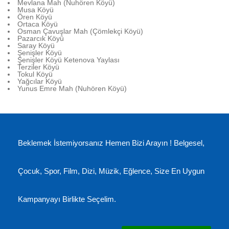
Mevlana Mah (Nuhören Köyü)
Musa Köyü
Ören Köyü
Ortaca Köyü
Osman Çavuşlar Mah (Çömlekçi Köyü)
Pazarcık Köyü
Saray Köyü
Şenişler Köyü
Şenişler Köyü Ketenova Yaylası
Terziler Köyü
Tokul Köyü
Yağcılar Köyü
Yunus Emre Mah (Nuhören Köyü)
Beklemek İstemiyorsanız Hemen Bizi Arayın ! Belgesel,
Çocuk, Spor, Film, Dizi, Müzik, Eğlence, Size En Uygun
Kampanyayı Birlikte Seçelim.