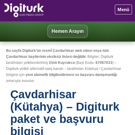
Menü
Hemen Arayın
Bu sayfa Digiturk’ün resmî Çavdarhisar web sitesi veya tüm
Çavdarhisar bayilerinin eksiksiz listesi değildir.
Bilgiler; Digiturk
tarafından yetkilendirilmiş
Ümit Kuyrukcu
(Bayi Kodu:
67067033
) –
Digiturk yetkili alternatif satış kanalı – tarafından Kütahya / Çavdarhisar
bölgesi için
yeni abonelik bilgilendirmesi ve başvuru danışmanlığı
amacıyla sunulur.
Çavdarhisar
(Kütahya) – Digiturk
paket ve başvuru
bilgisi