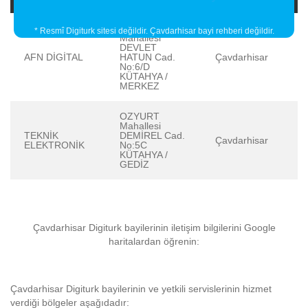
SERVİ
* Resmî Digiturk sitesi değildir. Çavdarhisar bayi rehberi değildir.
Mahallesi
DEVLET
AFN DİGİTAL
HATUN Cad.
Çavdarhisar
No:6/D
KÜTAHYA /
MERKEZ
OZYURT
Mahallesi
TEKNİK
DEMİREL Cad.
Çavdarhisar
ELEKTRONİK
No:5C
KÜTAHYA /
GEDİZ
Çavdarhisar Digiturk bayilerinin iletişim bilgilerini Google
haritalardan öğrenin:
Çavdarhisar Digiturk bayilerinin ve yetkili servislerinin hizmet
verdiği bölgeler aşağıdadır: