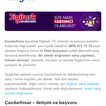
Çavdarhisar
ilçesinde Digiturk TV, internet ve kutusuz paketler
hakkında bilgi alabilir; yeni üyelik talebinizi
0850 471 73 73
veya
sitedeki başvuru formu ile
Ümit Kuyrukcu
yetkili alternatif satış
kanalına iletebilirsiniz.
Bu sitede doğrudan satış yapılmaz,
ödeme alınmaz;
abonelik, kurulum ve tahsilat Digiturk’ün resmî
süreçleri ile yürütülür.
Aşağıdaki tabloda (varsa) Çavdarhisar ile ilişkilendirilmiş bazı
satış / servis kayıtları yer alabilir; liste tüm bayileri
kapsamayabilir. Diğer resmî noktalar için
Digiturk satış noktaları
sayfasını kullanabilirsiniz. Kendi yetki doğrulamamız:
resmî satış
noktası doğrulama
.
Çavdarhisar – iletişim ve başvuru