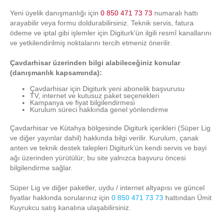
Yeni üyelik danışmanlığı için
0 850 471 73 73
numaralı hattı
arayabilir veya formu doldurabilirsiniz. Teknik servis, fatura
ödeme ve iptal gibi işlemler için Digiturk’ün ilgili resmî kanallarını
ve yetkilendirilmiş noktalarını tercih etmeniz önerilir.
Çavdarhisar üzerinden bilgi alabileceğiniz konular
(danışmanlık kapsamında):
Çavdarhisar için Digiturk yeni abonelik başvurusu
TV, internet ve kutusuz paket seçenekleri
Kampanya ve fiyat bilgilendirmesi
Kurulum süreci hakkında genel yönlendirme
Çavdarhisar ve Kütahya bölgesinde Digiturk içerikleri (Süper Lig
ve diğer yayınlar dahil) hakkında bilgi verilir. Kurulum, çanak
anten ve teknik destek talepleri Digiturk’ün kendi servis ve bayi
ağı üzerinden yürütülür; bu site yalnızca başvuru öncesi
bilgilendirme sağlar.
Süper Lig ve diğer paketler, uydu / internet altyapısı ve güncel
fiyatlar hakkında sorularınız için
0 850 471 73 73
hattından Ümit
Kuyrukcu satış kanalına ulaşabilirsiniz.