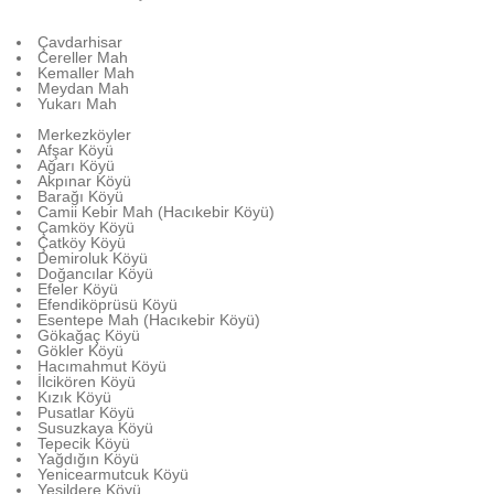
Çavdarhisar
Cereller Mah
Kemaller Mah
Meydan Mah
Yukarı Mah
Merkezköyler
Afşar Köyü
Ağarı Köyü
Akpınar Köyü
Barağı Köyü
Camii Kebir Mah (Hacıkebir Köyü)
Çamköy Köyü
Çatköy Köyü
Demiroluk Köyü
Doğancılar Köyü
Efeler Köyü
Efendiköprüsü Köyü
Esentepe Mah (Hacıkebir Köyü)
Gökağaç Köyü
Gökler Köyü
Hacımahmut Köyü
İlcikören Köyü
Kızık Köyü
Pusatlar Köyü
Susuzkaya Köyü
Tepecik Köyü
Yağdığın Köyü
Yenicearmutcuk Köyü
Yeşildere Köyü