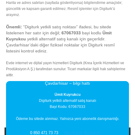
Harita ve adres satırları (sayfada gösteriliyorsa) bilgilendirme amaçlıdır;
güncellik ve kapsam garanti edilmez. Resmî işlemler için Digiturk’ü
arayınız.
Önemli:
“Digiturk yetkili satış noktası” ifadesi, bu sitede
listelenen her satır için değil;
67067033
bayi kodlu
Ümit
Kuyrukcu
yetkili alternatif satış kanalı için geçerlidir.
Çavdarhisar’daki diğer fiziksel noktalar için Digiturk resmî
listesini kontrol ediniz.
Evde internet ve dijital yayın hizmetleri Digiturk (Krea İçerik Hizmetleri ve
Prodüksiyon A.Ş.) tarafından sunulur. Ticari markalar ilgili hak sahiplerine
aittir.
Çavdarhisar – bilgi hattı
Ümit Kuyrukcu
Digiturk yetkili alternatif satış kanalı
Bayi Kodu: 67067033
Ödeme bu sitede alınmaz. Yalnızca yeni abonelik danışmanlığı.
Hemen Arayın
0 850 471 73 73
Bayi Adı
Bayi Adresi
İlçe