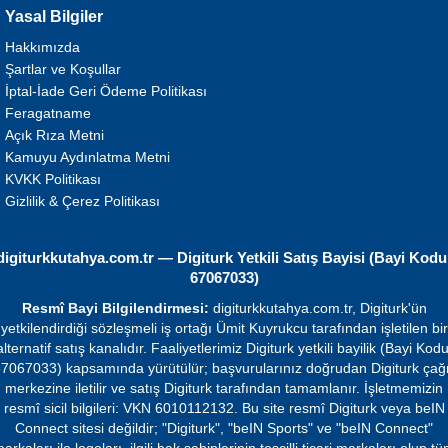
Yasal Bilgiler
Hakkımızda
Şartlar ve Koşullar
İptal-İade Geri Ödeme Politikası
Feragatname
Açık Rıza Metni
Kamuyu Aydınlatma Metni
KVKK Politikası
Gizlilik & Çerez Politikası
digiturkkutahya.com.tr — Digiturk Yetkili Satış Bayisi (Bayi Kodu
67067033)
Resmî Bayi Bilgilendirmesi:
digiturkkutahya.com.tr, Digiturk'ün
yetkilendirdiği sözleşmeli iş ortağı Ümit Kuyrukcu tarafından işletilen bir
alternatif satış kanalıdır. Faaliyetlerimiz Digiturk yetkili bayilik (Bayi Kodu
7067033) kapsamında yürütülür; başvurularınız doğrudan Digiturk çağ
merkezine iletilir ve satış Digiturk tarafından tamamlanır. İşletmemizin
resmî sicil bilgileri: VKN 6010112132. Bu site resmî Digiturk veya beIN
Connect sitesi değildir; "Digiturk", "beIN Sports" ve "beIN Connect"
arkaları ile logoları, ilgili hak sahiplerinin tescilli ticari markaları olup t