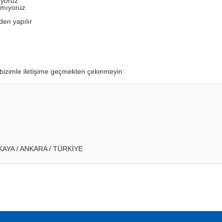
uyoruz
amıyoruz
den yapılır
bizimle iletişime geçmekten çekinmeyin:
AYA / ANKARA / TÜRKİYE