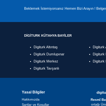
Beklemek İstemiyorsanız Hemen Bizi Arayın ! Belges
DIGITURK KÜTAHYA BAYILER
Digiturk Altıntaş
Digiturk
Digiturk Dumlupınar
Digiturk
Digiturk Merkez
Digiturk
Digiturk Tavşanlı
Yasal Bilgiler
digit
Hakkımızda
Resmî Bay
ortağı Ümi
Şartlar ve Koşullar