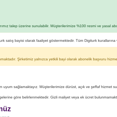
rımız talep üzerine sunulabilir. Müşterilerimize %100 resmi ve yasal ab
giturk satış bayisi olarak faaliyet göstermektedir. Tüm Digiturk kurallar
maktadır. Şirketimiz yalnızca yetkili bayi olarak abonelik başvuru hizme
tam uyum sağlamaktayız. Müşterilerimize dürüst, açık ve şeffaf hizmet s
gelerine göre belirlenmektedir. Gizli maliyet veya ek ücret bulunmamakt
müz