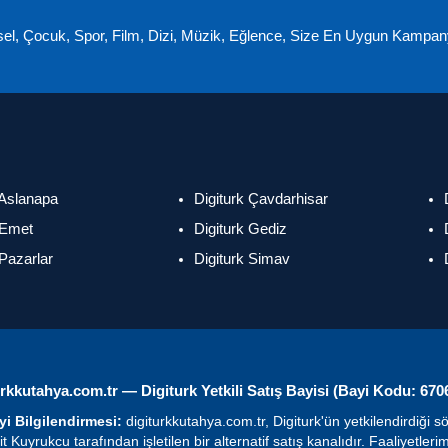
el, Çocuk, Spor, Film, Dizi, Müzik, Eğlence, Size En Uygun Kampany
 Aslanapa
Digiturk Çavdarhisar
 Emet
Digiturk Gediz
 Pazarlar
Digiturk Simav
urkkutahya.com.tr — Digiturk Yetkili Satış Bayisi (Bayi Kodu: 670
i Bilgilendirmesi:
digiturkkutahya.com.tr, Digiturk'ün yetkilendirdiği sö
t Kuyrukcu tarafından işletilen bir alternatif satış kanalıdır. Faaliyetlerim