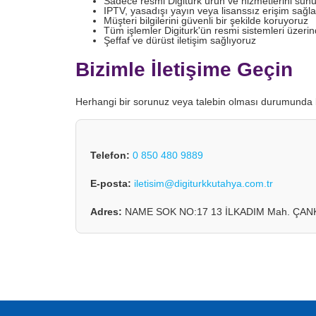
Sadece resmi Digiturk ürün ve hizmetlerini sun
IPTV, yasadışı yayın veya lisanssız erişim sağl
Müşteri bilgilerini güvenli bir şekilde koruyoruz
Tüm işlemler Digiturk'ün resmi sistemleri üzerin
Şeffaf ve dürüst iletişim sağlıyoruz
Bizimle İletişime Geçin
Herhangi bir sorunuz veya talebin olması durumunda 
Telefon:
0 850 480 9889
E-posta:
iletisim@digiturkkutahya.com.tr
Adres:
NAME SOK NO:17 13 İLKADIM Mah. ÇANK