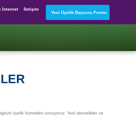
k İnternet
İletişim
Yeni Üyelik Başvuru Formu
ILER
 Digiturk üyelik hizmetleri sunuyoruz. Yeni abonelikler ve