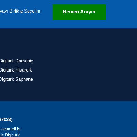
ayı Birlikte Seçelim.
Hemen Arayın
Digiturk Domaniç
Digiturk Hisarcık
Digiturk Şaphane
67033)
zleşmeli iş
iz Digiturk