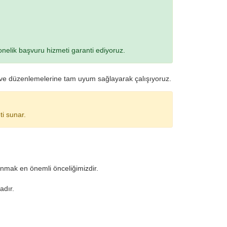
onelik başvuru hizmeti garanti ediyoruz.
ına ve düzenlemelerine tam uyum sağlayarak çalışıyoruz.
ti sunar.
unmak en önemli önceliğimizdir.
adır.