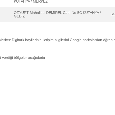
KÜTAHYA / MERKEZ
OZYURT Mahallesi DEMİREL Cad. No:5C KÜTAHYA /
M
GEDİZ
Merkez Digiturk bayilerinin iletişim bilgilerini Google haritalardan öğrenin
et verdiği bölgeler aşağıdadır: