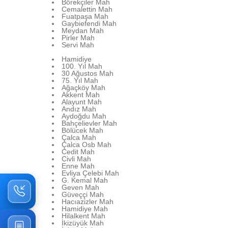
Börekçiler Mah
Cemalettin Mah
Fuatpaşa Mah
Gaybiefendi Mah
Meydan Mah
Pirler Mah
Servi Mah
Hamidiye
100. Yıl Mah
30 Ağustos Mah
75. Yıl Mah
Ağaçköy Mah
Akkent Mah
Alayunt Mah
Andız Mah
Aydoğdu Mah
Bahçelievler Mah
Bölücek Mah
Çalca Mah
Çalca Osb Mah
Cedit Mah
Civli Mah
Enne Mah
Evliya Çelebi Mah
G. Kemal Mah
Geven Mah
Güveççi Mah
Hacıazizler Mah
Hamidiye Mah
Hilalkent Mah
İkizüyük Mah