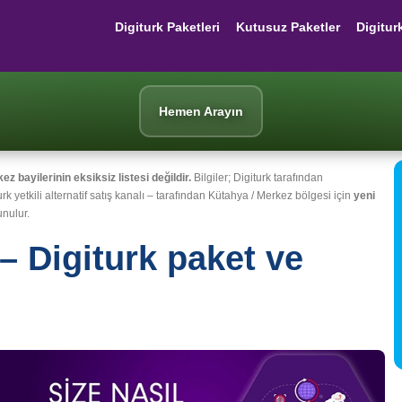
Digiturk Paketleri
Kutusuz Paketler
Digitur
Hemen Arayın
 bayilerinin eksiksiz listesi değildir.
Bilgiler; Digiturk tarafından
urk yetkili alternatif satış kanalı – tarafından Kütahya / Merkez bölgesi için
yeni
nulur.
– Digiturk paket ve