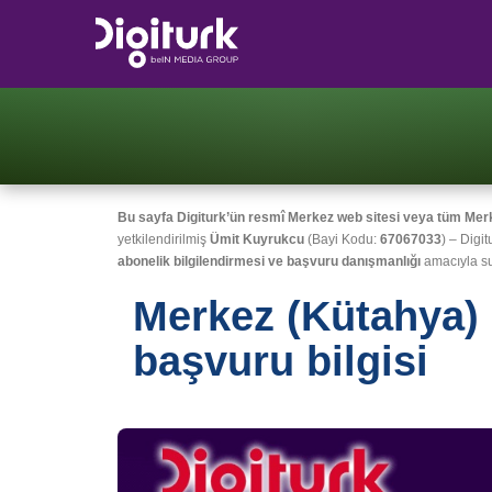
Bu sayfa Digiturk’ün resmî Merkez web sitesi veya tüm Merkez
yetkilendirilmiş
Ümit Kuyrukcu
(Bayi Kodu:
67067033
) – Digit
abonelik bilgilendirmesi ve başvuru danışmanlığı
amacıyla su
Merkez (Kütahya) 
başvuru bilgisi