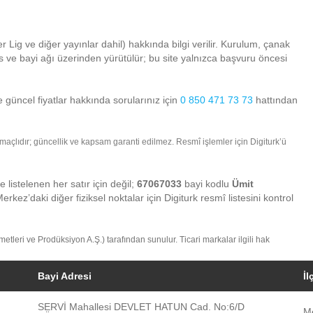
 Lig ve diğer yayınlar dahil) hakkında bilgi verilir. Kurulum, çanak
is ve bayi ağı üzerinden yürütülür; bu site yalnızca başvuru öncesi
e güncel fiyatlar hakkında sorularınız için
0 850 471 73 73
hattından
 amaçlıdır; güncellik ve kapsam garanti edilmez. Resmî işlemler için Digiturk’ü
de listelenen her satır için değil;
67067033
bayi kodlu
Ümit
 Merkez’daki diğer fiziksel noktalar için Digiturk resmî listesini kontrol
zmetleri ve Prodüksiyon A.Ş.) tarafından sunulur. Ticari markalar ilgili hak
Bayi Adresi
İl
SERVİ Mahallesi DEVLET HATUN Cad. No:6/D
M