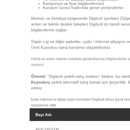
Kampanya ve fiyat bilgilendirmesi
Kurulum süreci hakkında genel yönlendirme
Merkez ve Kütahya bölgesinde Digiturk içerikleri (Süper
anten ve teknik destek talepleri Digiturk’ün kendi serv
bilgilendirme sağlar.
Süper Lig ve diğer paketler, uydu / internet altyapısı v
Ümit Kuyrukcu satış kanalına ulaşabilirsiniz.
Harita ve adres satırları (sayfada gösteriliyorsa) bilgilendirme
arayınız.
Önemli:
“Digiturk yetkili satış noktası” ifadesi, bu site
Kuyrukcu
yetkili alternatif satış kanalı için geçerlidir.
ediniz.
Evde internet ve dijital yayın hizmetleri Digiturk (Krea İçerik Hi
sahiplerine aittir.
Bayi Adı
AFN DİGİTAL