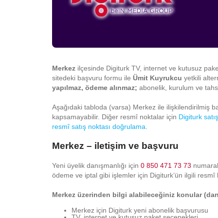
Merkez
ilçesinde Digiturk TV, internet ve kutusuz paketl
sitedeki başvuru formu ile
Ümit Kuyrukcu
yetkili alter
yapılmaz, ödeme alınmaz;
abonelik, kurulum ve tahsil
Aşağıdaki tabloda (varsa) Merkez ile ilişkilendirilmiş bazı
kapsamayabilir. Diğer resmî noktalar için
Digiturk satı
resmî satış noktası doğrulama
.
Merkez – iletişim ve başvuru
Yeni üyelik danışmanlığı için
0 850 471 73 73
numaralı 
ödeme ve iptal gibi işlemler için Digiturk’ün ilgili resmî 
Merkez üzerinden bilgi alabileceğiniz konular (d
Merkez için Digiturk yeni abonelik başvurusu
TV, internet ve kutusuz paket seçenekleri