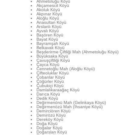
Ahmetoluğu Köyü
Akçamescit Köyü
Akoluk Köyü
Akpınar Köyü
Aloğlu Köyü
Anasultan Köyü
Arslanlı Köyü
Ayvalı Köyü
Başören Köyü
Bayat Köyü
Bayramşah Köyü
Belkavak Köyü
Beşderirme Çiftliği Mah (Ahmetoluğu Köyü)
Büyüksaka Köyü
Çavuşçiftliği Köyü
Çayca Köyü
Cennetoğlu Mah (Aloğlu Köyü)
Çifteoluklar Köyü
Çobanlar Köyü
Çöğürler Köyü
Çubukiçi Köyü
Damlalıkaraağaç Köyü
Darıca Köyü
Dedik Köyü
Değirmenönü Mah (Gelinkaya Köyü)
Değirmenözü Mah (İhsaniye Köyü)
Demirciören Köyü
Demirözü Köyü
Dereköy Köyü
Doğa Köyü
Doğalar Köyü
Doğarslan Köyü