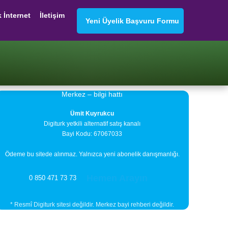
k İnternet
İletişim
Yeni Üyelik Başvuru Formu
Merkez – bilgi hattı
Ümit Kuyrukcu
Digiturk yetkili alternatif satış kanalı
Bayi Kodu: 67067033
Ödeme bu sitede alınmaz. Yalnızca yeni abonelik danışmanlığı.
Hemen Arayın
0 850 471 73 73
* Resmî Digiturk sitesi değildir. Merkez bayi rehberi değildir.