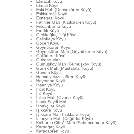
Elmacık Köyü
Elmalı Köyü
Eski Mah (Demirciören Köyü)
Eskiyüreğil Köyü
Eynegazi Köyü
Fatihler Mah (Kızılcaören Köyü)
Fincanburnu Köyü
Fındık Köyü
Gedikoğluçiftliği Köyü
Gelinkaya Köyü
Göçeri Köyü
Göynükören Köyü
Göynükören Mah (Göynükören Köyü)
Güllüdere Köyü
Gültepe Mah
Gümüşköy Mah (Gümüşköy Köyü)
Gürlek Mah (Mustafalar Köyü)
Güvem Köyü
Hamidiyekızılcaören Köyü
Haymana Köyü
İhsaniye Köyü
İncik Köyü
İnli Köyü
İnlice Mah (Ovacık Köyü)
İshak Seydi Mah
İshakçılar Köyü
Işıkkara Köyü
Işıkkara Mah (Işıkkara Köyü)
İstasyon Mah (Çöğürler Köyü)
Kalburcu Çiftliği Mah (Sabuncupınar Köyü)
Karaağaç Köyü
Karacaören Köyü