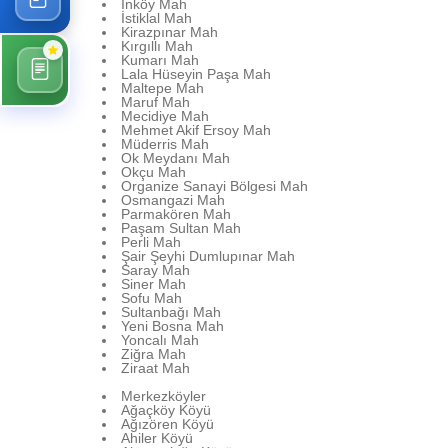
İnköy Mah
İstiklal Mah
Kirazpınar Mah
Kırgıllı Mah
Kumarı Mah
Lala Hüseyin Paşa Mah
Maltepe Mah
Maruf Mah
Mecidiye Mah
Mehmet Akif Ersoy Mah
Müderris Mah
Ok Meydanı Mah
Okçu Mah
Organize Sanayi Bölgesi Mah
Osmangazi Mah
Parmakören Mah
Paşam Sultan Mah
Perli Mah
Şair Şeyhi Dumlupınar Mah
Saray Mah
Siner Mah
Sofu Mah
Sultanbağı Mah
Yeni Bosna Mah
Yoncalı Mah
Ziğra Mah
Ziraat Mah
Merkezköyler
Ağaçköy Köyü
Ağızören Köyü
Ahiler Köyü