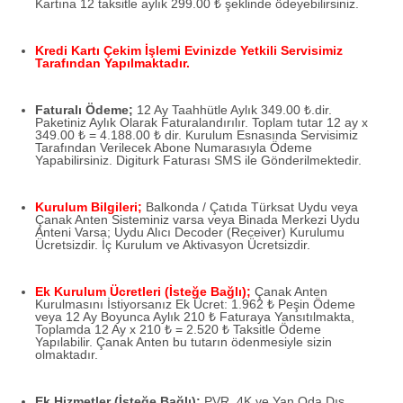
Kartına 12 taksitle aylık 299.00 ₺ şeklinde ödeyebilirsiniz.
Kredi Kartı Çekim İşlemi Evinizde Yetkili Servisimiz
Tarafından Yapılmaktadır.
Faturalı Ödeme;
12 Ay Taahhütle Aylık 349.00 ₺.dir.
Paketiniz Aylık Olarak Faturalandırılır. Toplam tutar 12 ay x
349.00 ₺ = 4.188.00 ₺ dir. Kurulum Esnasında Servisimiz
Tarafından Verilecek Abone Numarasıyla Ödeme
Yapabilirsiniz. Digiturk Faturası SMS ile Gönderilmektedir.
Kurulum Bilgileri;
Balkonda / Çatıda Türksat Uydu veya
Çanak Anten Sisteminiz varsa veya Binada Merkezi Uydu
Anteni Varsa; Uydu Alıcı Decoder (Receiver) Kurulumu
Ücretsizdir. İç Kurulum ve Aktivasyon Ücretsizdir.
Ek Kurulum Ücretleri (İsteğe Bağlı);
Çanak Anten
Kurulmasını İstiyorsanız Ek Ücret: 1.962 ₺ Peşin Ödeme
veya 12 Ay Boyunca Aylık 210 ₺ Faturaya Yansıtılmakta,
Toplamda 12 Ay x 210 ₺ = 2.520 ₺ Taksitle Ödeme
Yapılabilir. Çanak Anten bu tutarın ödenmesiyle sizin
olmaktadır.
Ek Hizmetler (İsteğe Bağlı);
PVR, 4K ve Yan Oda Dış