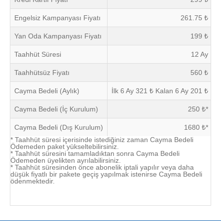
Engelsiz Kampanyası Fiyatı
261.75 ₺
Yan Oda Kampanyası Fiyatı
199 ₺
Taahhüt Süresi
12 Ay
Taahhütsüz Fiyatı
560 ₺
Cayma Bedeli (Aylık)
İlk 6 Ay 321 ₺ Kalan 6 Ay 201 ₺
Cayma Bedeli (İç Kurulum)
250 ₺*
Cayma Bedeli (Dış Kurulum)
1680 ₺*
* Taahhüt süresi içerisinde istediğiniz zaman Cayma Bedeli
Ödemeden paket yükseltebilirsiniz.
* Taahhüt süresini tamamladıktan sonra Cayma Bedeli
Ödemeden üyelikten ayrılabilirsiniz.
* Taahhüt süresinden önce abonelik iptali yapılır veya daha
düşük fiyatlı bir pakete geçiş yapılmak istenirse Cayma Bedeli
ödenmektedir.