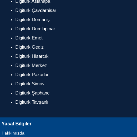
Digiturk Aslanapa
Digiturk Çavdarhisar
Digiturk Domaniç
Digiturk Dumlupınar
Digiturk Emet
Digiturk Gediz
Digiturk Hisarcık
Digiturk Merkez
Digiturk Pazarlar
Digiturk Simav
Digiturk Şaphane
Digiturk Tavşanlı
Yasal Bilgiler
Hakkımızda