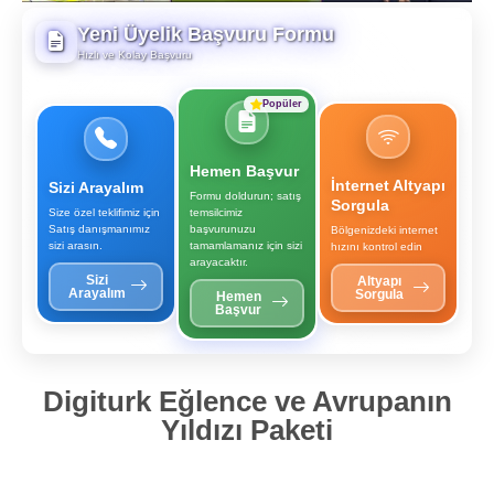
Yeni Üyelik Başvuru Formu
Hızlı ve Kolay Başvuru
Popüler
Hemen Başvur
İnternet Altyapı
Sizi Arayalım
Formu doldurun; satış
Sorgula
Size özel teklifimiz için
temsilcimiz
Satış danışmanımız
başvurunuzu
Bölgenizdeki internet
sizi arasın.
tamamlamanız için sizi
hızını kontrol edin
arayacaktır.
Sizi
Altyapı
Arayalım
Sorgula
Hemen
Başvur
Digiturk Eğlence ve Avrupanın
Yıldızı Paketi