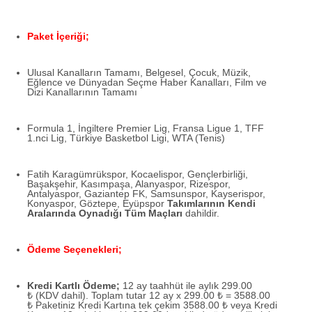
Paket İçeriği;
Ulusal Kanalların Tamamı, Belgesel, Çocuk, Müzik,
Eğlence ve Dünyadan Seçme Haber Kanalları, Film ve
Dizi Kanallarının Tamamı
Formula 1, İngiltere Premier Lig, Fransa Ligue 1, TFF
1.nci Lig, Türkiye Basketbol Ligi, WTA (Tenis)
Fatih Karagümrükspor, Kocaelispor, Gençlerbirliği,
Başakşehir, Kasımpaşa, Alanyaspor, Rizespor,
Antalyaspor, Gaziantep FK, Samsunspor, Kayserispor,
Konyaspor, Göztepe, Eyüpspor
Takımlarının Kendi
Aralarında Oynadığı Tüm Maçları
dahildir.
Ödeme Seçenekleri;
Kredi Kartlı Ödeme;
12 ay taahhüt ile aylık 299.00
₺ (KDV dahil). Toplam tutar 12 ay x 299.00 ₺ = 3588.00
₺ Paketiniz Kredi Kartına tek çekim 3588.00 ₺ veya Kredi