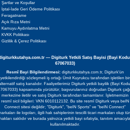
Şartlar ve Koşullar
İptal-İade Geri Ödeme Politikası
Feragatname
Açık Rıza Metni
Kamuyu Aydınlatma Metni
KVKK Politikası
Gizlilik & Çerez Politikası
digiturkkutahya.com.tr — Digiturk Yetkili Satış Bayisi (Bayi Kodu
67067033)
Resmî Bayi Bilgilendirmesi:
digiturkkutahya.com.tr, Digiturk'ün
yetkilendirdiği sözleşmeli iş ortağı Ümit Kuyrukcu tarafından işletilen bir
alternatif satış kanalıdır. Faaliyetlerimiz Digiturk yetkili bayilik (Bayi Kodu
7067033) kapsamında yürütülür; başvurularınız doğrudan Digiturk çağ
merkezine iletilir ve satış Digiturk tarafından tamamlanır. İşletmemizin
resmî sicil bilgileri: VKN 6010112132. Bu site resmî Digiturk veya beIN
Connect sitesi değildir; "Digiturk", "beIN Sports" ve "beIN Connect"
arkaları ile logoları, ilgili hak sahiplerinin tescilli ticari markaları olup t
hakları saklıdır ve burada yalnızca yetkili bayi sıfatıyla, tanıtım amacıyl
kullanılmaktadır.