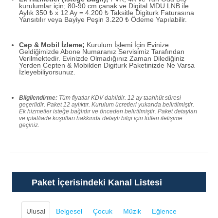
kurulumlar için; 80-90 cm çanak ve Digital MDU LNB ile
Aylık 350 ₺ x 12 Ay = 4.200 ₺ Taksitle Digiturk Faturasına
Yansıtılır veya Bayiye Peşin 3.220 ₺ Ödeme Yapılabilir.
Cep & Mobil İzleme;
Kurulum İşlemi İçin Evinize
Geldiğimizde Abone Numaranız Servisimiz Tarafından
Verilmektedir. Evinizde Olmadığınız Zaman Dilediğiniz
Yerden Cepten & Mobilden Digiturk Paketinizde Ne Varsa
İzleyebiliyorsunuz.
Bilgilendirme:
Tüm fiyatlar KDV dahildir. 12 ay taahhüt süresi
geçerlidir. Paket 12 aylıktır. Kurulum ücretleri yukarıda belirtilmiştir.
Ek hizmetler isteğe bağlıdır ve önceden belirtilmiştir. Paket detayları
ve iptal/iade koşulları hakkında detaylı bilgi için lütfen iletişime
geçiniz.
Paket İçerisindeki Kanal Listesi
Ulusal
Belgesel
Çocuk
Müzik
Eğlence