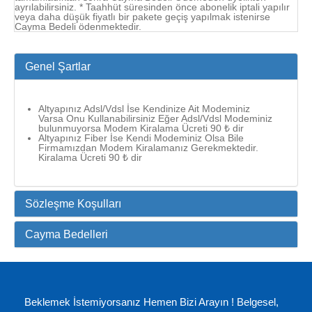
ayrılabilirsiniz. * Taahhüt süresinden önce abonelik iptali yapılır
veya daha düşük fiyatlı bir pakete geçiş yapılmak istenirse
Cayma Bedeli ödenmektedir.
Genel Şartlar
Altyapınız Adsl/Vdsl İse Kendinize Ait Modeminiz
Varsa Onu Kullanabilirsiniz Eğer Adsl/Vdsl Modeminiz
bulunmuyorsa Modem Kiralama Ücreti 90 ₺ dir
Altyapınız Fiber İse Kendi Modeminiz Olsa Bile
Firmamızdan Modem Kiralamanız Gerekmektedir.
Kiralama Ücreti 90 ₺ dir
Sözleşme Koşulları
Cayma Bedelleri
Beklemek İstemiyorsanız Hemen Bizi Arayın ! Belgesel,