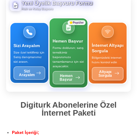
Yeni Üyelik Başvuru Formu
Hızlı ve Kolay Başvuru
Popüler
Hemen Başvur
İnternet Altyapı
Sizi Arayalım
Formu doldurun; satış
Sorgula
Size özel teklifimiz için
temsilcimiz
Satış danışmanımız
başvurunuzu
Bölgenizdeki internet
sizi arasın.
tamamlamanız için sizi
hızını kontrol edin
arayacaktır.
Sizi
Altyapı
Arayalım
Sorgula
Hemen
Başvur
Digiturk Abonelerine Özel
İnternet Paketi
Paket İçeriği;