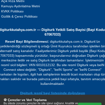
Açık Rıza Metni
Kamuyu Aydınlatma Metni
KVKK Politikası
Gizlilik & Çerez Politikası
digiturkkutahya.com.tr — Digiturk Yetkili Satış Bayisi (Bayi Kodu
67067033)
Resmî Bayi Bilgilendirmesi:
digiturkkutahya.com.tr, Digiturk'ün
yetkilendirdiği sözleşmeli iş ortağı Ümit Kuyrukcu tarafından işletilen bir
alternatif satış kanalıdır. Faaliyetlerimiz Digiturk yetkili bayilik (Bayi Kodu
7067033) kapsamında yürütülür; başvurularınız doğrudan Digiturk çağ
merkezine iletilir ve satış Digiturk tarafından tamamlanır. İşletmemizin
resmî sicil bilgileri: VKN 6010112132. Bu site resmî Digiturk veya beIN
Connect sitesi değildir; "Digiturk", "beIN Sports" ve "beIN Connect"
arkaları ile logoları, ilgili hak sahiplerinin tescilli ticari markaları olup t
hakları saklıdır ve burada yalnızca yetkili bayi sıfatıyla, tanıtım amacıyl
kullanılmaktadır.
Digiturk resmî bayi listesinde doğrulayın
🍪 Çerezler ve Veri Toplama
© 2026 Ümit Kuyrukcu. Tüm hakları saklıdır.
Bu sitede zorunlu çerezler ile site işlevi sağlanır. Analitik ve