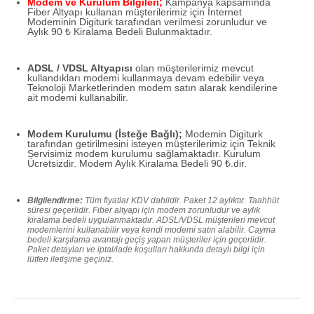
Modem ve Kurulum Bilgileri;
Kampanya kapsamında
Fiber Altyapı kullanan müşterilerimiz için İnternet
Modeminin Digiturk tarafından verilmesi zorunludur ve
Aylık 90 ₺ Kiralama Bedeli Bulunmaktadır.
ADSL / VDSL Altyapısı
olan müşterilerimiz mevcut
kullandıkları modemi kullanmaya devam edebilir veya
Teknoloji Marketlerinden modem satın alarak kendilerine
ait modemi kullanabilir.
Modem Kurulumu (İsteğe Bağlı);
Modemin Digiturk
tarafından getirilmesini isteyen müşterilerimiz için Teknik
Servisimiz modem kurulumu sağlamaktadır. Kurulum
Ücretsizdir. Modem Aylık Kiralama Bedeli 90 ₺.dir.
Bilgilendirme:
Tüm fiyatlar KDV dahildir. Paket 12 aylıktır. Taahhüt
süresi geçerlidir. Fiber altyapı için modem zorunludur ve aylık
kiralama bedeli uygulanmaktadır. ADSL/VDSL müşterileri mevcut
modemlerini kullanabilir veya kendi modemi satın alabilir. Cayma
bedeli karşılama avantajı geçiş yapan müşteriler için geçerlidir.
Paket detayları ve iptal/iade koşulları hakkında detaylı bilgi için
lütfen iletişime geçiniz.