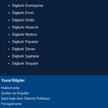
Digiturk Dumlupınar
Digiturk Emet
Digiturk Gediz
Digiturk Hisarcık
Digiturk Merkez
Digiturk Pazarlar
Digiturk Simav
Digiturk Şaphane
Digiturk Tavşanlı
Yasal Bilgiler
Hakkımızda
Şartlar ve Koşullar
İptal-İade Geri Ödeme Politikası
Feragatname