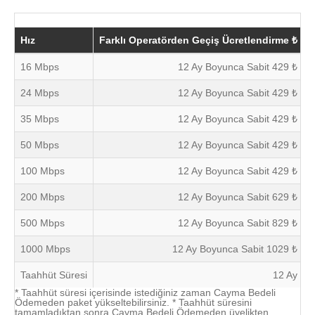
Hız
Farklı Operatörden Geçiş Ücretlendirme ₺
M
16 Mbps
12 Ay Boyunca Sabit 429 ₺
24 Mbps
12 Ay Boyunca Sabit 429 ₺
35 Mbps
12 Ay Boyunca Sabit 429 ₺
50 Mbps
12 Ay Boyunca Sabit 429 ₺
100 Mbps
12 Ay Boyunca Sabit 429 ₺
200 Mbps
12 Ay Boyunca Sabit 629 ₺
500 Mbps
12 Ay Boyunca Sabit 829 ₺
1000 Mbps
12 Ay Boyunca Sabit 1029 ₺
Taahhüt Süresi
12 Ay
* Taahhüt süresi içerisinde istediğiniz zaman Cayma Bedeli
Ödemeden paket yükseltebilirsiniz. * Taahhüt süresini
tamamladıktan sonra Cayma Bedeli Ödemeden üyelikten